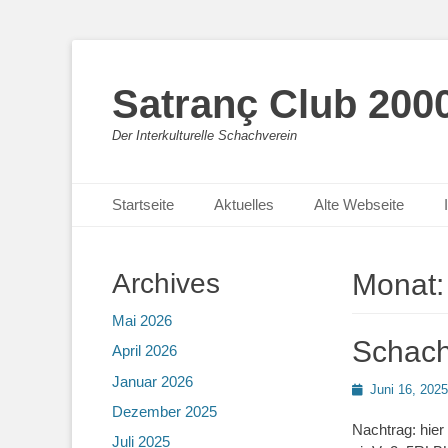
Satranç Club 2000
Der Interkulturelle Schachverein
Primäres Menü
Zum
Startseite
Aktuelles
Alte Webseite
Inhalt
springen
Archives
Monat
Mai 2026
Schach
April 2026
Januar 2026
Posted
Juni 16, 2025
on
Dezember 2025
Nachtrag: hie
Juli 2025