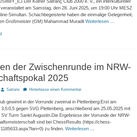
WeY_EJ Der Kölner Satranç Club 2000 e. V., ein interkultureller
 veranstaltet am Samstag, den 28. Juni 2025, um 19:00 Uhr MESZ
line-Simultan. Schachbegeisterte haben die einmalige Gelegenheit,
 den Großmeister (GM) Mahammad Muradli
Weiterlesen …
d
hen der Zwischenrunde im NRW-
haftspokal 2025
Autor
Satranc
Hinterlasse einen Kommentar
ub gewinnt in der Vorrunde zweimal in Plettenberg:Erst am
t 3,5:0,5 gegen SVG Plettenberg, anschließend am 25.05.2025 mit
en SV Turm Sankt Augustin.Die Ergebnisse der Vorrunde der NRW-
ftsmeisterschaft sind bei ChessResults (https://chess-
nr1185633.aspx?lan=0) zu finden.
Weiterlesen …