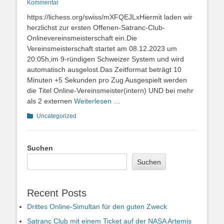
on
Kommentar
https://lichess.org/swiss/mXFQEJLxHiermit laden wir
herzlichst zur ersten Offenen-Satranc-Club-
Onlinevereinsmeisterschaft ein.Die
Vereinsmeisterschaft startet am 08.12.2023 um
20:05h,im 9-ründigen Schweizer System und wird
automatisch ausgelost.Das Zeitformat beträgt 10
Minuten +5 Sekunden pro Zug Ausgespielt werden
die Titel Online-Vereinsmeister(intern) UND bei mehr
als 2 externen
Weiterlesen …
Kategorien
Uncategorized
Suchen
Suchen
Recent Posts
Drittes Online-Simultan für den guten Zweck
Satranç Club mit einem Ticket auf der NASA Artemis