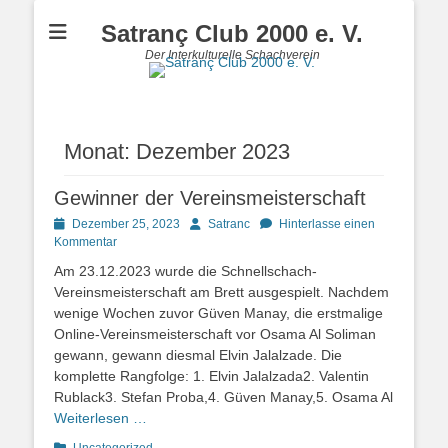
Satranç Club 2000 e. V.
Der Interkulturelle Schachverein
Monat:
Dezember 2023
Gewinner der Vereinsmeisterschaft
Posted
Autor
Dezember 25, 2023
Satranc
Hinterlasse einen
on
Kommentar
Am 23.12.2023 wurde die Schnellschach-
Vereinsmeisterschaft am Brett ausgespielt. Nachdem
wenige Wochen zuvor Güven Manay, die erstmalige
Online-Vereinsmeisterschaft vor Osama Al Soliman
gewann, gewann diesmal Elvin Jalalzade. Die
komplette Rangfolge: 1. Elvin Jalalzada2. Valentin
Rublack3. Stefan Proba,4. Güven Manay,5. Osama Al
Weiterlesen …
Kategorien