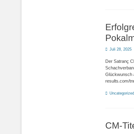
Erfolg
Pokalm
Posted
Juli 28, 2025
on
Der Satranç Cl
Schachverband
Glückwunsch an 
results.com/t
Kategorien
Uncategorize
CM-Tit