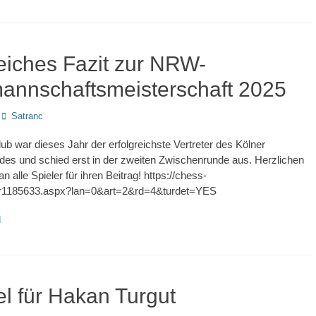
reiches Fazit zur NRW-
annschaftsmeisterschaft 2025
Autor
Satranc
ub war dieses Jahr der erfolgreichste Vertreter des Kölner
es und schied erst in der zweiten Zwischenrunde aus. Herzlichen
alle Spieler für ihren Beitrag! https://chess-
nr1185633.aspx?lan=0&art=2&rd=4&turdet=YES
d
el für Hakan Turgut