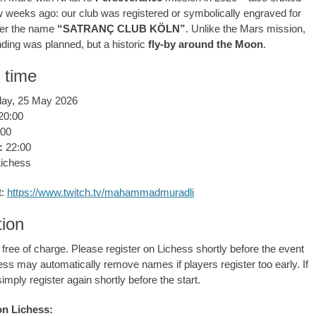
 weeks ago: our club was registered or symbolically engraved for
er the name
“SATRANÇ CLUB KÖLN”
. Unlike the Mars mission,
nding was planned, but a historic
fly-by around the Moon
.
 time
ay, 25 May 2026
20:00
00
:
22:00
ichess
t:
https://www.twitch.tv/mahammadmuradli
tion
s free of charge. Please register on Lichess shortly before the event
hess may automatically remove names if players register too early. If
imply register again shortly before the start.
on Lichess: