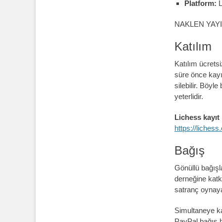
Platform:
L
NAKLEN YAY
Katılım
Katılım ücrets
süre önce kayıt
silebilir. Böy
yeterlidir.
Lichess kayıt 
https://liches
Bağış
Gönüllü bağışl
derneğine katk
satranç oynaya
Simultaneye ka
PayPal bağış h