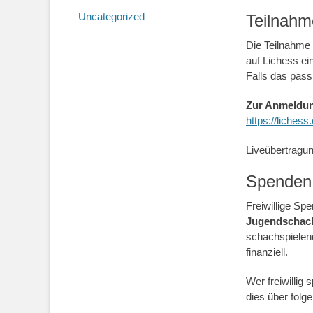
Uncategorized
Teilnahm
Die Teilnahme 
auf Lichess ei
Falls das passi
Zur Anmeldun
https://liches
Liveübertragu
Spenden
Freiwillige S
Jugendschach
schachspielend
finanziell.
Wer freiwillig
dies über fol