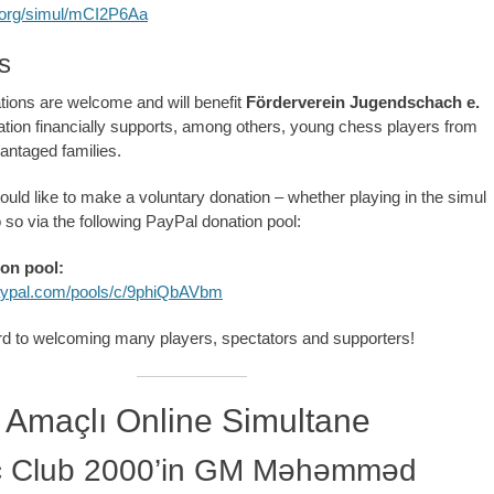
s.org/simul/mCI2P6Aa
s
tions are welcome and will benefit
Förderverein Jugendschach e.
ation financially supports, among others, young chess players from
vantaged families.
ld like to make a voluntary donation – whether playing in the simul
 so via the following PayPal donation pool:
on pool:
aypal.com/pools/c/9phiQbAVbm
d to welcoming many players, spectators and supporters!
 Amaçlı Online Simultane
ç Club 2000’in GM Məhəmməd