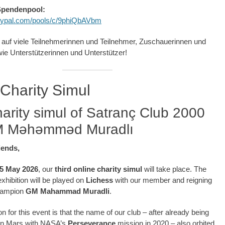
Spendenpool:
aypal.com/pools/c/9phiQbAVbm
 auf viele Teilnehmerinnen und Teilnehmer, Zuschauerinnen und
e Unterstützerinnen und Unterstützer!
 Charity Simul
harity simul of Satranç Club 2000
M Məhəmməd Muradlı
iends,
5 May 2026
, our
third online charity simul
will take place. The
xhibition will be played on
Lichess
with our member and reigning
hampion
GM Mahammad Muradli
.
n for this event is that the name of our club – after already being
on Mars with NASA’s
Perseverance
mission in 2020 – also orbited