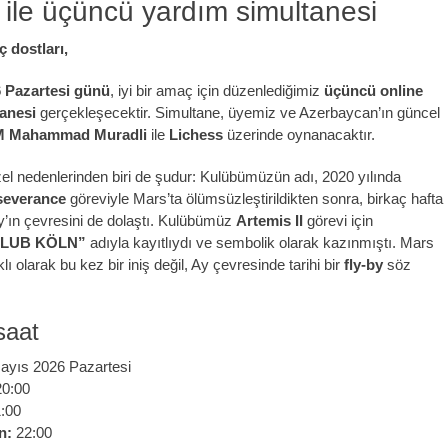
 ile üçüncü yardım simultanesi
ç dostları,
 Pazartesi günü
, iyi bir amaç için düzenlediğimiz
üçüncü online
anesi
gerçekleşecektir. Simultane, üyemiz ve Azerbaycan’ın güncel
 Mahammad Muradli
ile
Lichess
üzerinde oynanacaktır.
özel nedenlerinden biri de şudur: Kulübümüzün adı, 2020 yılında
severance
göreviyle Mars’ta ölümsüzleştirildikten sonra, birkaç hafta
’ın çevresini de dolaştı. Kulübümüz
Artemis II
görevi için
LUB KÖLN”
adıyla kayıtlıydı ve sembolik olarak kazınmıştı. Mars
lı olarak bu kez bir iniş değil, Ay çevresinde tarihi bir
fly-by
söz
saat
ayıs 2026 Pazartesi
0:00
:00
n:
22:00