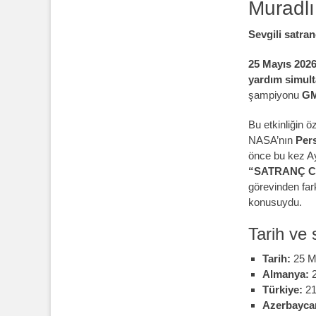
Muradlı
Sevgili satran
25 Mayıs 2026
yardım simult
şampiyonu
GM
Bu etkinliğin 
NASA’nın
Per
önce bu kez Ay
“SATRANÇ C
görevinden fark
konusuydu.
Tarih ve 
Tarih:
25 M
Almanya:
2
Türkiye:
21
Azerbayca