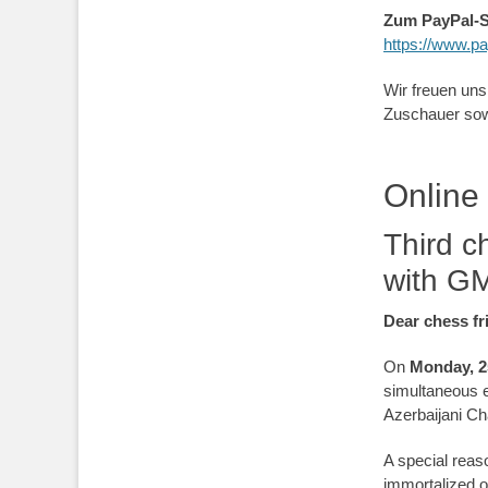
Zum PayPal-
https://www.p
Wir freuen uns
Zuschauer sowi
Online
Third c
with G
Dear chess fr
On
Monday, 2
simultaneous e
Azerbaijani C
A special reaso
immortalized 