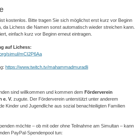
e
ist kostenlos. Bitte tragen Sie sich möglichst erst kurz vor Beginn
n, da Lichess die Namen sonst automatisch wieder streichen kann.
ert, einfach kurz vor Beginn erneut eintragen.
g auf Lichess:
s.org/simul/mCI2P6Aa
ng:
https://www.twitch.tv/mahammadmuradli
penden sind willkommen und kommen dem
Förderverein
 e. V.
zugute. Der Förderverein unterstützt unter anderem
e Kinder und Jugendliche aus sozial benachteiligten Familien
 spenden möchte – ob mit oder ohne Teilnahme am Simultan – kann
genden PayPal-Spendenpool tun: