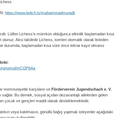
ichess
IN:
https://www.twitch.tv/mahammadmuradli
izdir. Lütfen Lichess’e mümkün olduğunca etkinlik başlamadan kısa
 olunuz. Aksi takdirde Lichess, isimleri otomatik olarak listeden
le bir durumda, başlamadan kısa süre önce tekrar kayıt olmanız
linki:
s.org/simul/mCI2P6Aa
ar memnuniyetle karşılanır ve
Förderverein Jugendschach e. V.
ı sağlar. Bu dernek, sosyal açıdan dezavantajlı ailelerden gelen
n çocuk ve gençleri maddi olarak desteklemektedir.
tılsın veya katılmasın, gönüllü bağış yapmak isteyenler aşağıdaki
avuzunu kullanabilir: