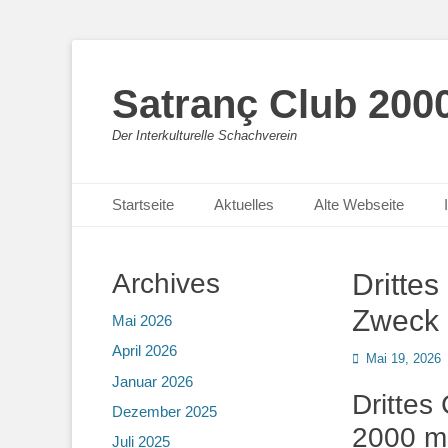
Satranç Club 2000
Der Interkulturelle Schachverein
Primäres Menü
Zum
Startseite
Aktuelles
Alte Webseite
Inhalt
springen
Archives
Drittes
Zweck
Mai 2026
April 2026
Posted
Mai 19, 2026
on
Januar 2026
Drittes
Dezember 2025
2000 m
Juli 2025