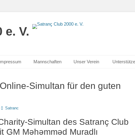
 e. V.
Impressum
Mannschaften
Unser Verein
Unterstütz
 Online-Simultan für den guten
Autor
Satranc
 Charity-Simultan des Satranç Club
it GM Məhəmməd Muradlı