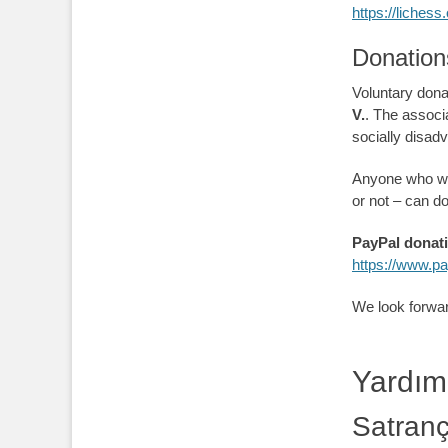
https://liches
Donation
Voluntary dona
V.
. The associ
socially disad
Anyone who wou
or not – can do
PayPal donati
https://www.p
We look forwar
Yardım
Satran