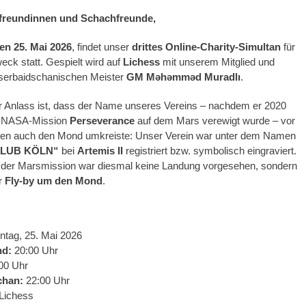
freundinnen und Schachfreunde,
en 25. Mai 2026
, findet unser
drittes Online-Charity-Simultan
für
eck statt. Gespielt wird auf
Lichess
mit unserem Mitglied und
serbaidschanischen Meister
GM Məhəmməd Muradlı
.
r Anlass ist, dass der Name unseres Vereins – nachdem er 2020
er NASA-Mission
Perseverance
auf dem Mars verewigt wurde – vor
n auch den Mond umkreiste: Unser Verein war unter dem Namen
LUB KÖLN“
bei
Artemis II
registriert bzw. symbolisch eingraviert.
i der Marsmission war diesmal keine Landung vorgesehen, sondern
er
Fly-by um den Mond
.
tag, 25. Mai 2026
nd:
20:00 Uhr
00 Uhr
chan:
22:00 Uhr
Lichess