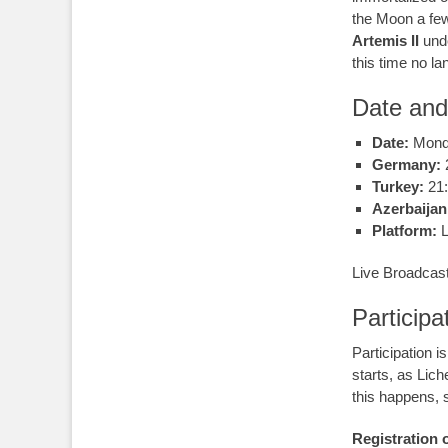
the Moon a few
Artemis II
und
this time no la
Date and
Date:
Mond
Germany:
Turkey:
21:
Azerbaijan
Platform:
L
Live Broadcas
Participa
Participation i
starts, as Lic
this happens, s
Registration 