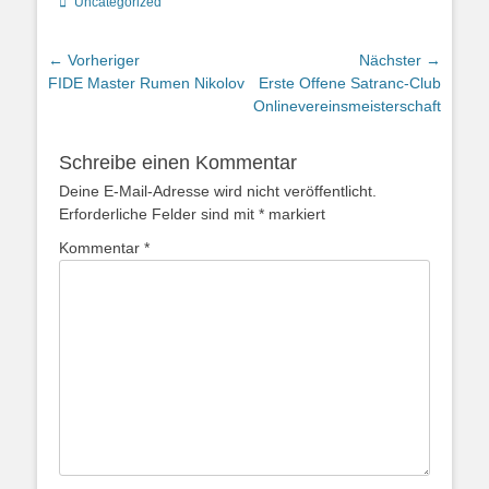
Kategorien
Uncategorized
Beitrags-
← Vorheriger
Nächster →
Vorheriger
Nächster
FIDE Master Rumen Nikolov
Erste Offene Satranc-Club
Navigation
Beitrag:
Beitrag:
Onlinevereinsmeisterschaft
Schreibe einen Kommentar
Deine E-Mail-Adresse wird nicht veröffentlicht.
Erforderliche Felder sind mit
*
markiert
Kommentar
*